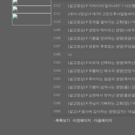
(설교영상) # '다비다야 일어나라!' // 사도행전
1112
(세미나영상) # 제3차 고린도후서말씀세미나2 
1111
(설교영상) # 천국을 열어가는 교회(빛) // 마태
1110
(설교영상) # 생명의 떡이되신 생명(나르두의 잎과
1109
(설교영상) # 기쁨을 전파하는 생명(웃음이 가득한
1108
(설교영상) # 영원히 후회없는 생명(무당벌레) // 
1107
나
1106
(설교영상) # 바르게 선택하는 생명(백두산천지) 
1105
(설교영상) # 부활하신 예수의 생명(언양 미나리)
1104
(설교영상) # 죽어지는 밀알의 생명(죽어지는 밀알
1103
(설교영상) # 기쁨이 넘쳐나는 생명(물) / 요한복
1102
(설교영상) # 심판에서 벗어난 생명(좋은열매 맺
1101
(설교영상) # 주님이 기뻐하는 교회(양) // 마태
1100
(설교) # 범사에 감사하는 생명(감자) / 데살로
1099
-목록보기
-이전페이지
-다음페이지