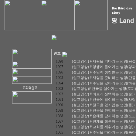
번호
1098
(설교영상) # 재림을 기다리는 생명(용설란) /
1097
(설교영상) # 영생에 들어가는 생명(양파) / 
1096
(설교영상) # 주님께 칭찬받는 생명(땅) / 마태
1095
(설교영상) # 재림을 준비하는 생명(단풍잎) /
1094
(설교영상) # 주님을 닮아가는 생명(하늘) / 
1093
(성교영상)# 천국을 살아가는 생명(토끼) / 마
1092
(설교영상) # 바르게 선택하는 생명(숲) / 마태
1091
(설교영상) # 천국에 참여하는 생명(사람) / 
1090
(설교영상) # 천국을 잃지않는 생명(돌) / 마태
1089
(설교영상) # 천국을 만끽하는 생명(보름달) /
1088
(설교영상) # 은혜를 감사하는 생명(포도) / 
1087
(설교영상) # 관계를 회복하는 생명(사람) / 
1086
(설교영상) # 교회를 세워가는 생명(양) / 마태
1085
(설교영상) # 주님을 따라가는 생명(송아지) /