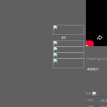
# 주님이 높이시는 생
-추천하기
번호
(설교
1210
(설교
1209