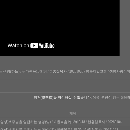
.
명(하늘) / 누가복음18:9-14 / 한홍철목사 / 20251026 / 명륜제일교회 / 생명사랑이야기 / ww
의견(코멘트)을 작성하실 수 없습니다.
이유: 권한이 없는 회원
제목
영상) # 주님을 영접하는 생명(빛) / 요한복음1:(1-9)10-18 / 한홍철목사 / 20260104
영상) # 우리를 도우시는 생명(아기) / 미태복음1:18-25 / 한홍철목사 / 20251228