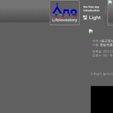
(설교영상)
제목:
이름:
흰빛/한
등록일: 2025-11-
조회수: 181 / 추
# 주님이 높이시는 생