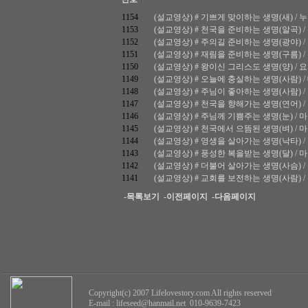
1154
(설교영상) # 기쁘게 맞이하는 생명(새) / 누가복
1153
(설교영상) # 천국을 준비하는 생명(알곡) / 누가
1152
(설교영상) # 주의길 준비하는 생명(광야) / 누가
1151
(설교영상) # 재림을 준비하는 생명(구름) / 누가
1150
(설교영상) # 왕이신 그리스도 생명(양) / 요한복
1149
(설교영상) # 오늘에 충실하는 생명(사람) / 데
1148
(설교영상) # 주님이 좋아하는 생명(사람) / 마가
1147
(설교영상) # 천국을 향해가는 생명(연어) / 마가
1146
(설교영상) # 주님께 기쁨주는 생명(눈) / 마가복
1145
(설교영상) # 천국에서 으뜸된 생명(벼) / 마가복
1144
(설교영상) # 영생을 살아가는 생명(낙타) / 마가
1143
(설교영상) # 풍성한 복을받는 생명(달) / 마가복
1142
(설교영상) # 더불어 살아가는 생명(사슴) / 마가
1141
(설교영상) # 교회를 보전하는 생명(사람) / 마가
-목록보기
-이전페이지
-다음페이지
Copyright(c) 2007 Lifelovestory.com All rights reserved
E-mail :
lifeseed@hanmail.net
010-9639-7423