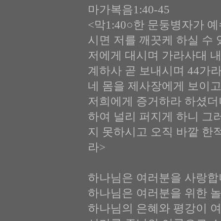
마가복음1:40-45
<막1:40○한 문둥병자가 
시면 저를 깨끗케 하실 수
저에게 대시며 가라사대 내
계하사 곧 보내시며 44가
네 몸을 제사장에게 보이고
저희에게 증거하라 하셨더니
하여 널리 퍼지게 하니 그
지 못하시고 오직 바깥 한
라>
하나님은 여러분을 사랑합
하나님은 여러분을 위한 놀
하나님의 은혜와 평강이 