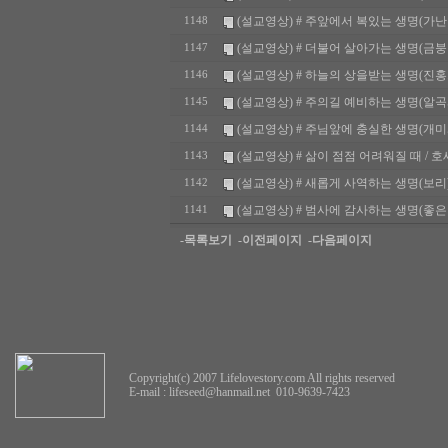
(설교영상) # 주앞에서 복있는 생명(가난한 사람
1148
(설교영상) # 더불어 살아가는 생명(금붕어) //
1147
(설교영상) # 하늘의 상을받는 생명(진홍가슴새)
1146
(설교영상) # 주의길 예비하는 생명(알곡과 쭉정
1145
(설교영상) # 주님앞에 충실한 생명(개미와 베짱
1144
(설교영상) # 삶이 점점 어려워질 때 / 호세아
1143
(설교영상) # 새롭게 사역하는 생명(보리) / 
1142
(설교영상) # 범사에 감사하는 생명(좋은나무) 
1141
-목록보기
-이전페이지
-다음페이지
Copyright(c) 2007 Lifelovestory.com All rights reserved
E-mail :
lifeseed@hanmail.net
010-9639-7423