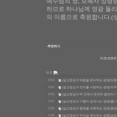
예수님의 영, 보혜사 성령
하므로 하나님께 영광 돌리
의 이름으로 축원합니다.(생명
-추천하기
의견(코멘트
번호
(설교영상) # 재림을 준비하는 생명(단풍잎) /
1154
(설교영상) # 진리를 사랑하는 생명(저주받은 뱀
1153
(설교영상) # 주 안에서 온전히 합하라 // 
1152
(설교영상) # 기쁨이 넘쳐나는 생명(물) // 요
1151
(설교영상) # 풍랑을 극복하는 생명(풍랑이는 바
1150
(설교영상) # 주의길 예비하는 생명(낮은골짜기와
1149