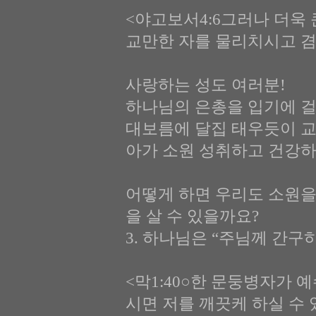
<야고보서4:6그러나 더욱
교만한 자를 물리치시고 
사랑하는 성도 여러분!
하나님의 은총을 입기에 걸
대보름에 달집 태우듯이 교
아가 소원 성취하고 건강하
어떻게 하면 우리도 소원을
을 살 수 있을까요?
3. 하나님은 “주님께 간구하라
<막1:40○한 문둥병자가 
시면 저를 깨끗케 하실 수