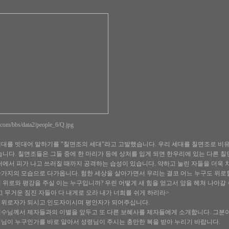
ry.com/bbs/data2/people_6/Q.jpg
대를 빗대어 말하기를 "칠면조의 세대"라고 고발했습니다. 우리 세대를 칠면조로 비유
습니다. 칠면조들은 그들 중에 한 마리가 등에 상처를 입게 되면 한우리에 있는 다른 
처에서 피가 나고 쓰러질 때까지 공격하는 습성이 있습니다. 약하고 눌린 자들을 더욱 
가지의 모습으로 다가옵니다. 험한 세상을 살아가면서 우리는 결코 어느 누구도 위로할
 위로와 평강을 주실 이는 누구입니까? 우린 어떻게 새 힘을 얻고서 앞을 헤쳐 나아갈
하고 무거운 짐진 자들아 다 내게로 오라 내가 너희를 쉬게 하리라>
 위로자가 되시고 인도자이시며 평안자가 되어주십니다.
예수님께서 제자들과의 이별을 앞두고 또 다른 보혜사를 제자들에게 소개합니다. 그분
령님이 누구인가를 바로 알아서 성령님이 주시는 충만한 복을 받아 누리기 바랍니다.