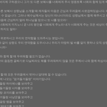
 아버지께 구하겠으니 그가 또 다른 보혜사를 너희에게 주사 영원토록 너희와 함께 있게
다른 보혜사 성령님을 소개할 때 제자들의 마음은 근심과 두려움에 사로잡혀있습니다.
을 수 없습니다. 그러나 예수님께서는 당신이 떠나시더라도 성령님께서 함께 해주시고
 마음에 근심하지 말라 하나님을 믿으니 또 나를 믿으라>
을 너희에게 끼치노니 곧 나의 평안을 너희에게 주노라 내가 너희에게 주는 것은 세상이 
워하지도 말라>
 위로하시고 우리의 연약함을 도와주시는 분입니다.
 이와 같이 성령도 우리 연약함을 도우시나니 우리가 마땅히 빌 바를 알지 못하나 오직 
니라>
 함께 할 때 두려워할 필요가 없습니다.
사망의 음침한 골짜기로 다닐찌라도 해를 두려워하지 않을 것은 주께서 나와 함께 하심
할 때 모든 두려움에서 벗어나 담대해 질 수 있습니다.
에 나오는 "덤겨들거들랑" 이야기입니다.
들랑 하이에나를 보여주고
들거들랑 사자를 보여주고
랑 코끼리를 보여주고
거들랑 사냥꾼을 보여주고
걸랑 뱀을 보여주고
 막대기를 보여주고