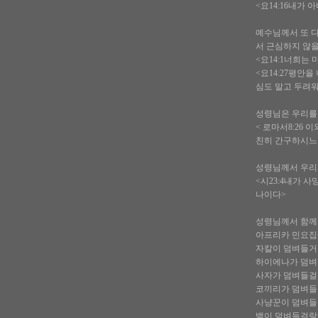
<요14:16내가
예수님께서 또 
서 근심하지 않
<요14:1너희는
<요14:27평안
심도 말고 두려
성령님은 우리를
< 로마서8:26
친히 간구하시느
성령님께서 우리와
<시23:4내가 
나이다>
성령님께서 함께 
아프리카 민요집
자칼이 덤벼들거
하이에나가 덤벼
사자가 덤벼들걸
코끼리가 덤벼들
사냥꾼이 덤벼들
뱀이 덤벼들걸랑