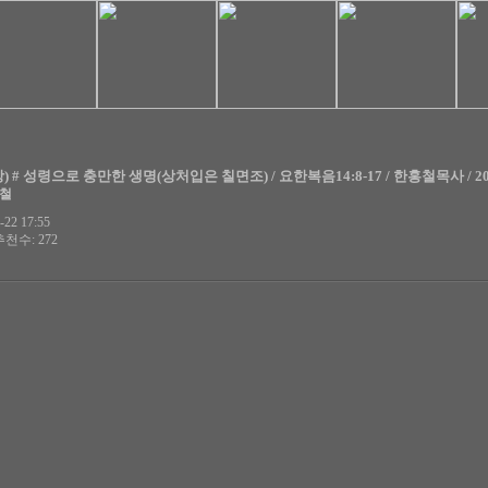
 # 성령으로 충만한 생명(상처입은 칠면조) / 요한복음14:8-17 / 한홍철목사 / 20
홍철
22 17:55
추천수: 272