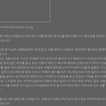
ry.com/bbs/data2/people_6/a.jpg
 보혜사 성령님이 어떤 분인가?를 알려면 예수님을 알아야합니다. 예수님을 온전히 
분입니까?
보면 예수님은 사람들로부터 정죄 받고 고통 속에서 신음하는 죄인에게 찾아와서 함께
습니다.
예수는 감람산으로 가시다 2아침에 다시 성전으로 들어오시니 백성이 다 나아오는지라
 중에 잡힌 여자를 끌고 와서 가운데 세우고 4예수께 말하되 선생이여 이 여자가 간
자를 돌로 치라 명하였거니와 선생은 어떻게 말하겠나이까 6저희가 이렇게 말함은 고
 굽히사 손가락으로 땅에 쓰시니 7저희가 묻기를 마지 아니하는지라 이에 일어나 가라사
 몸을 굽히사 손가락으로 땅에 쓰시니 9저희가 이 말씀을 듣고 양심의 가책을 받아 
와 그 가운데 섰는 여자만 남았더라 10예수께서 일어나사 여자 외에 아무도 없는 것
냐 너를 정죄한 자가 없느냐 11대답하되 주여 없나이다 예수께서 가라사대 나도 너를
>
을 또 다른 보혜사로 소개합니다. 성령님은 보혜사 예수님과 같이 믿는 자에게 찾아
분입니다.