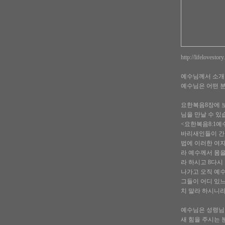
http://lifelovesto
예수님께서 소개한
예수님은 어떤 
요한복음8장에 
님을 만날 수 있
<요한복음8:1
바리새인들이 간음
법에 이러한 여
라 예수께서 몸을
라 하시고 8다시
나가고 오직 예수
그들이 어디 있느
치 말라 하시니라
예수님은 성령님
새 힘을 주시는 