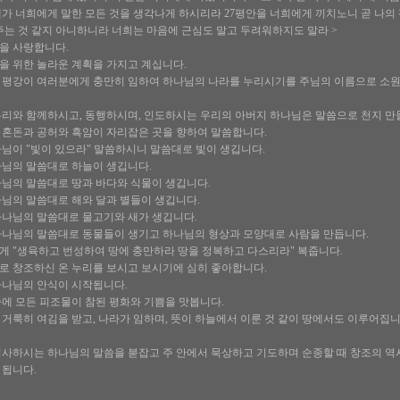
가 너희에게 말한 모든 것을 생각나게 하시리라 27평안을 너희에게 끼치노니 곧 나의
주는 것 같지 아니하니라 너희는 마음에 근심도 말고 두려워하지도 말라 >
을 사랑합니다.
을 위한 놀라운 계획을 가지고 계십니다.
 평강이 여러분에게 충만히 임하여 하나님의 나라를 누리시기를 주님의 이름으로 소원
우리와 함께하시고, 동행하시며, 인도하시는 우리의 아버지 하나님은 말씀으로 천지 만
 혼돈과 공허와 흑암이 자리잡은 곳을 향하여 말씀합니다.
님이 "빛이 있으라" 말씀하시니 말씀대로 빛이 생깁니다.
나님의 말씀대로 하늘이 생깁니다.
나님의 말씀대로 땅과 바다와 식물이 생깁니다.
님의 말씀대로 해와 달과 별들이 생깁니다.
하나님의 말씀대로 물고기와 새가 생깁니다.
하나님의 말씀대로 동물들이 생기고 하나님의 형상과 모양대로 사람을 만듭니다.
게 "생육하고 번성하여 땅에 충만하라 땅을 정복하고 다스리라" 복줍니다.
로 창조하신 온 누리를 보시고 보시기에 심히 좋아합니다.
하나님의 안식이 시작됩니다.
에 모든 피조물이 참된 평화와 기쁨을 맛봅니다.
거룩히 여김을 받고, 나라가 임하며, 뜻이 하늘에서 이룬 것 같이 땅에서도 이루어집니
사하시는 하나님의 말씀을 붇잡고 주 안에서 묵상하고 기도하며 순종할 때 창조의 역사
 됩니다.