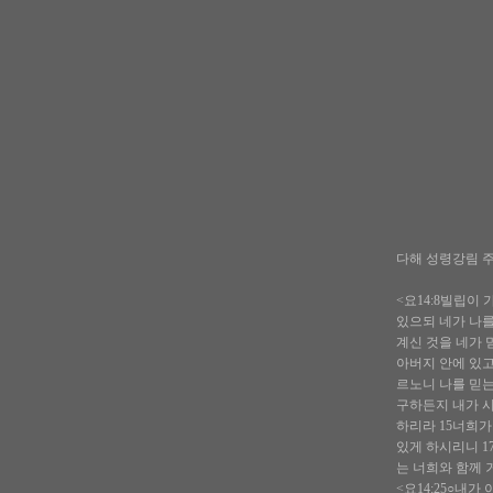
다해 성령강림 주일
<요14:8빌립이
있으되 네가 나를
계신 것을 네가 
아버지 안에 있고
르노니 나를 믿는
구하든지 내가 시
하리라 15너희가
있게 하시리니 1
는 너희와 함께 
<요14:25○내