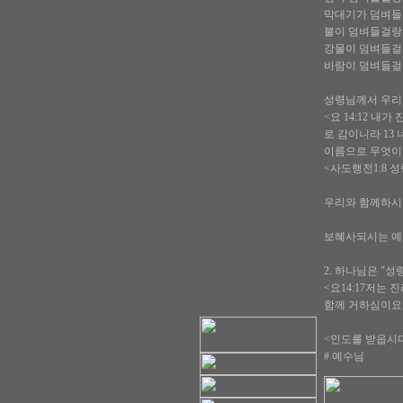
막대기가 덤벼들
불이 덤벼들걸랑
강물이 덤벼들걸
바람이 덤벼들걸랑
성령님께서 우리와
<요 14:12 
로 감이니라 13
이름으로 무엇이
<사도행전1:8 
우리와 함께하시
보혜사되시는 예
2. 하나님은 "성
<요14:17저는
함께 거하심이요
<인도를 받읍시
# 예수님