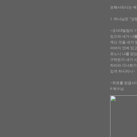
보혜사되시는 예
1. 하나님은 "성
<요14:8빌립이
있으되 네가 나를
계신 것을 네가 
아버지 안에 있고
르노니 나를 믿는
구하든지 내가 시
하리라 15너희가
있게 하시리니>
<위로를 받읍시
# 예수님