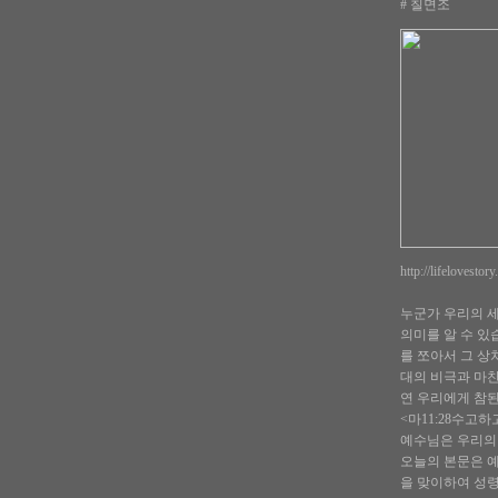
# 칠면조
http://lifelovesto
누군가 우리의 세
의미를 알 수 있
를 쪼아서 그 상
대의 비극과 마찬
연 우리에게 참된
<마11:28수고
예수님은 우리의
오늘의 본문은 
을 맞이하여 성