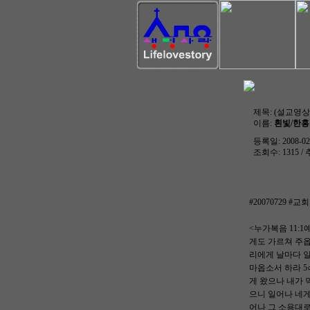
제목:
(설교영상)
이름:
흰빛/한
등록일: 2008-02-
조회수: 1315 / 
#20070729 
<누가복음 11:
게도 가르쳐 주
리에게 날마다 일
마옵소서 하라 5
게 왔으나 내가 
으니 일어나 네게
어나 그 소용대로