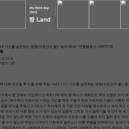
 # 기도를 실천하는 생명(아프간의 꽃) / 눅10:38-42 / 한홍철목사 / 20070729
홍철
22 21:18
추천수: 245
#교회력 다해 오순절 후 아홉 번째 주일 / 눅11:1-13 / 기도를 실천하는 생명(아프간의 꽃) 
1예수께서 한 곳에서 기도하시고 마치시매 제자 중 하나가 여짜오되 주여 요한이 자기 
옵소서 2예수께서 이르시되 너희는 기도할 때에 이렇게 하라 아버지여 이름이 거룩히 
용할 양식을 주옵시고 4우리가 우리에게 죄 지은 모든 사람을 용서하오니 우리 죄도 
○또 이르시되 너희 중에 누가 벗이 있는데 밤중에 그에게 가서 말하기를 벗이여 떡 세 덩
먹일 것이 없노라 하면 7저가 안에서 대답하여 이르되 나를 괴롭게 하지 말라 문이 이
 줄 수가 없노라 하겠느냐 8내가 너희에게 말하노니 비록 벗됨을 인하여서는 일어나 
 주리라 9내가 또 너희에게 이르노니 구하라 그러면 너희에게 주실 것이요 찾으라 그