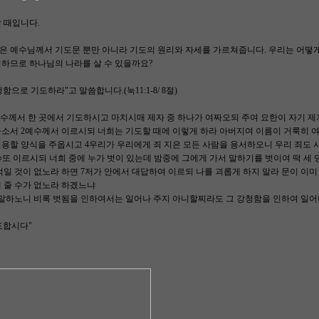
 때입니다.
은 예수님께서 기도문 뿐만 아니라 기도의 원리와 자세를 가르쳐줍니다. 우리는 어떻게
하므로 하나님의 나라를 살 수 있을까요?
청함으로 기도하라"고 말씀합니다.(눅11:1-8/ 8절)
예수께서 한 곳에서 기도하시고 마치시매 제자 중 하나가 여짜오되 주여 요한이 자기 
옵소서 2예수께서 이르시되 너희는 기도할 때에 이렇게 하라 아버지여 이름이 거룩히 
용할 양식을 주옵시고 4우리가 우리에게 죄 지은 모든 사람을 용서하오니 우리 죄도 
○또 이르시되 너희 중에 누가 벗이 있는데 밤중에 그에게 가서 말하기를 벗이여 떡 세 덩
먹일 것이 없노라 하면 7저가 안에서 대답하여 이르되 나를 괴롭게 하지 말라 문이 이
 줄 수가 없노라 하겠느냐
말하노니 비록 벗됨을 인하여서는 일어나 주지 아니할찌라도 그 강청함을 인하여 일어나
도합시다"