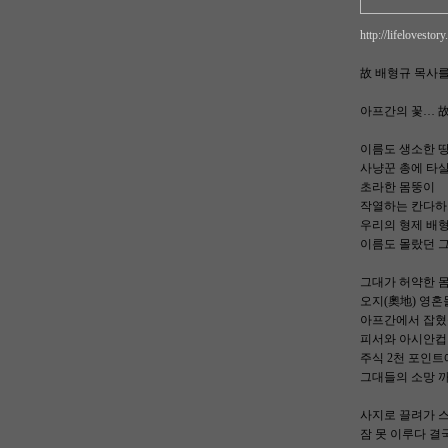
http://lifelovesto
故 배형규 목사를
아프간의 꽃… 
이름도 생소한 
사냥꾼 총에 타
초라한 몸뚱이
작열하는 칸다하
우리의 형제 배
이름도 몰랐던 
그대가 허약한 
오지(奧地) 영혼
아프간에서 잡혔을
피서와 아시안컵
주식 2천 포인트
그대들의 소망 
사지로 끌려가 스
잠 못 이루다 결국