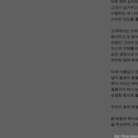
어찌 편히 눈이라
그대가 남겨두고 
사랑하는 내 나라
쓰라린 피눈물 
고국에서는 오해
용서하고 또 용
언젠간 그대의 
자신의 이해를 
값진 생명으로 아
척박한 땅에 뿌려
이제 아름답고 
살아 필생의 꽃
죽어 아프간 메
꽃봉우리 하나 
순결한 꽃으로 
우리의 형제 배형
故 배형규 목사의
을 추모하며, 2
<
http://blog.dau