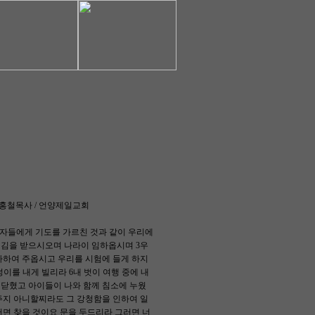
/ 한홍철목사 / 언양제일교회
제자들에게 기도를 가르친 것과 같이 우리에
여김을 받으시오며 나라이 임하옵시며 3우
사하여 주옵시고 우리를 시험에 들게 하지
이를 내게 빌리라 6내 벗이 여행 중에 내
미 닫혔고 아이들이 나와 함께 침소에 누웠
주지 아니할찌라도 그 강청함을 인하여 일
러면 찾을 것이요 문을 두드리라 그러면 너