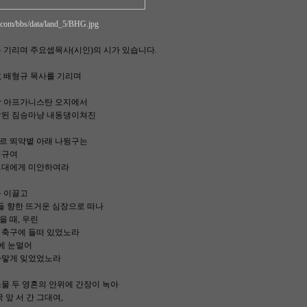
ry.com/bbs/data/land_5/BHG.jpg
 기리며 주요셉목사(시인)의 시가 있습니다.
故 배형규 목사를 기리며
땅 아프가니스탄 오지에서
살된 짐승마냥 내동댕이쳐진
르 뙤약볕 아래 나뒹구는
형규여
그대에게 미안하여라
몸 이끌고
들 향한 뜨거운 심장으로 떠나
 때, 우린
 축구에 들떠 있었노라
에 눈멀어
까맣게 잊었었노라
물 두 영혼의 안위에 간장이 녹아
 앞 서 간 그대여,