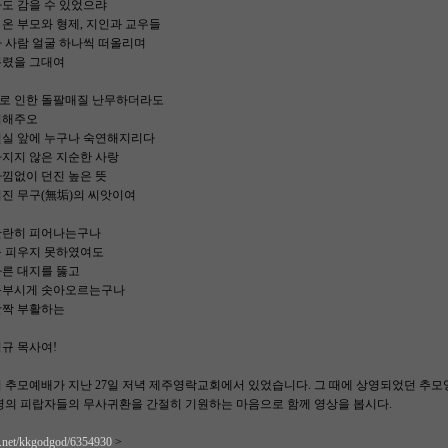
도 감을 수 있었으랴
온 부모와 형제, 지인과 교우들
 사람 얼굴 하나씩 떠올리며
흘렸을 그대여
로 인한 돌팔매질 난무하더라도
서해주오
진실 앞에 누구나 숙연해지리다
따지지 않은 지순한 사랑
낌없이 던진 높은 뜻
진 무구(無垢)의 씨앗이여
찬란히 피어나는구나
을 피우지 못하였여도
마른 대지를 뚫고
눈부시게 솟아오르는구나
활짝 부활하는
규 목사여!
 추모예배가 지난 27일 저녁 제주영락교회에서 있었습니다. 그 때에 상영되었던 추모
2명의 피랍자들의 무사귀환을 간절히 기원하는 마음으로 함께 영상을 봅시다.
m.net/kkgodgod/6354930
>