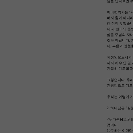
님을 인격적인 
이어령박사는 "저
버지 힘이 아니라
한 점이 많았습니
니다. 민아의 문
삶을 주님의 자녀
것은 아닙니다. 
나, 부활과 영원
지성인으로서 이
까지 예수 안 
간절히 기도할 때
그렇습니다. 우
간청함으로 기도
우리는 어떻게 
2. 하나님은 "실
<누가복음11:9
것이니
10구하는 이마다