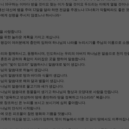
니 10구하는 이마다 받을 것이요 찾는 이가 찾을 것이요 두드리는 이에게 열릴 것이니라
생선 대신에 뱀을 주며 12알을 달라 하면 전갈을 주겠느냐 13너희가 악할찌라도 좋은 
자에게 성령을 주시지 않겠느냐 하시니라>
을 사랑합니다.
을 위한 놀라운 계획을 가지고 계십니다.
 평강이 여러분에게 충만히 임하여 하나님의 나라를 누리시기를 주님의 이름으로 소원
우리와 함께하시고, 동행하시며, 인도하시는 우리의 아버지 하나님은 말씀으로 천지 만
 혼돈과 공허와 흑암이 자리잡은 곳을 향하여 말씀합니다.
님이 "빛이 있으라" 말씀하시니 말씀대로 빛이 생깁니다.
나님의 말씀대로 하늘이 생깁니다.
나님의 말씀대로 땅과 바다와 식물이 생깁니다.
님의 말씀대로 해와 달과 별들이 생깁니다.
하나님의 말씀대로 물고기와 새가 생깁니다.
하나님의 말씀대로 동물들이 생기고 하나님의 형상과 모양대로 사람을 만듭니다.
게 "생육하고 번성하여 땅에 충만하라 땅을 정복하고 다스리라" 복줍니다.
로 창조하신 온 누리를 보시고 보시기에 심히 좋아합니다.
하나님의 안식이 시작됩니다.
에 모든 피조물이 참된 평화와 기쁨을 맛봅니다.
거룩히 여김을 받고, 나라가 임하며, 뜻이 하늘에서 이룬 것 같이 땅에서도 이루어집니