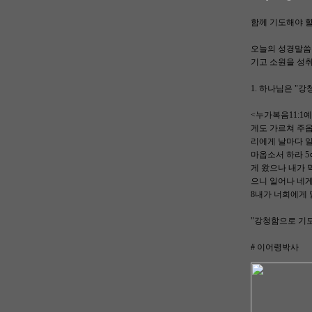
함께 기도해야 할
오늘의 성경말씀
기고 소원을 성취
1. 하나님은 "강
<누가복음11:1
게도 가르쳐 주
리에게 날마다 일
마옵소서 하라 5
게 왔으나 내가 
으니 일어나 네게
8내가 너희에게 
"강청함으로 기
# 이어령박사