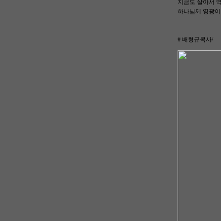
지금도 살아서 역
하나님께 영광이
# 배형규목사/