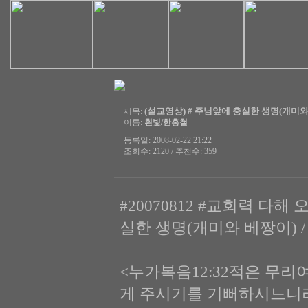
(설교영상) # 주님앞에 충실한 생명(개미와 베짱이
제목:
이름:
흰빛/한홍철
등록일: 2008-02-22 21:22
조회수: 2120 / 추천수: 359
#20070812 #교회력 다해 
실한 생명(개미와 베짱이) 
<누가복음12:32적은 무리
게 주시기를 기뻐하시느니라