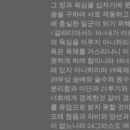
그 정과 욕심을 십자가에 못
광을 구하여 서로 격동하고
에 충실한 일군이 되기 위
<갈라디아서5: 16○내가 
의 욕심을 이루지 아니하리
욕은 육체를 거스리나니 이
못하게 하려 함이니라 18
래 있지 아니하리라 19육
20우상 숭배와 술수와 원수
분리함과 이단과 21투기와
너희에게 경계한것 같이 경
를 유업으로 받지 못할 것
오래 참음과 자비와 양선과
이 없느니라 24그리스도 