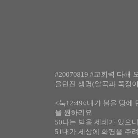
#20070819 #교회력 다해 
을던진 생명(알곡과 쭉정이)
<눅12:49○내가 불을 땅
을 원하리요
50나는 받을 세례가 있으
51내가 세상에 화평을 주