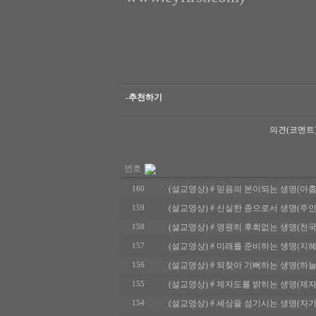
-추천하기
의견(코멘트
번호
(설교영상) # 믿음의 본이되는 생명(아홉사람과 
160
(설교영상) # 신실한 종으로서 생명(주인과 종) 
159
(설교영상) # 영원히 후회없는 생명(천국과 지옥
158
(설교영상) # 미래를 준비하는 생명(지혜로운 사
157
(설교영상) # 되찾아 기뻐하는 생명(하늘의 기쁨
156
(설교영상) # 제자도를 밝히는 생명(제자도를 밝
155
(설교영상) # 세상을 섬기시는 생명(자기를 낯추
154