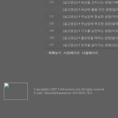
(설교영상) # 세상을 고치시는 생명(기뻐하는
153
(설교영상) # 세상에 불을 던진 생명(알곡과 쭉
(설교영상) # 주님앞에 충실한 생명(개미와 베짱
151
(설교영상) # 주님앞에 부요한 생명(열매를 많이
150
(설교영상) # 기도를 실천하는 생명(아프간의 꽃
149
(설교영상) # 좋은편을 택하는 생명(발아래 앉아
148
(설교영상) # 천국을 살아가는 생명(강도 만난 
147
-목록보기
-이전페이지
-다음페이지
Copyright(c) 2007 Lifelovestory.com All rights reserved
E-mail :
lifeseed@hanmail.net
010-9639-7423