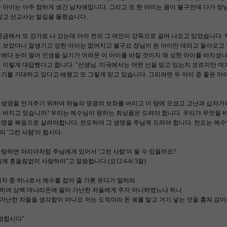
 아이는 아주 참하게 생긴 남자애입니다. 그리고 또 한 아이는 몸이 불구인데 다가 장
알고 선교사는 발길을 돌렸습니다.
궁금해서 또 강가로 나 갔는데 아까 전의 그 여인이 강둑으로 걸어 나오고 있었습니다. 
 보았더니 잘생기고 성한 아이는 없어지고 불구요 장님이 된 아이만 데리고 돌아오고 있
에다 눈이 멀어 인생을 살기가 어려운 이 아이를 바칠 것이지 왜 성한 아이를 바치셨나
 이렇게 대답했다고 합니다. "선생님. 미국에서는 어떤 신을 믿고 있는지 모르지만 여
기를 기대하고 있다고 배웠고 또 그렇게 믿고 있습니다. 그리려면 두 아이 중 좋은 아
 생명을 안겨주기 위하여 하늘의 영광의 보좌를 버리고 이 땅에 오셨고 고난과 십자가
 바치고 있습니까? 우리는 예수님이 원하는 최상품은 드려야 합니다. 우리가 무엇을 
명을 복음으로 살려야합니다. 전도하여 그 생명을 주님께 드려야 합니다. 전도는 예수
 '그런 사람'이 됩시다.
랑하면 마리아처럼 주님에게 있어서 '그런 사람'이 될 수 있을까요?
님께 흔들림없이 사랑하라"고 말씀합니다.(요12:4-6/ 5절)
 제자 중 하나로서 예수를 잡아 줄 가룟 유다가 말하되
찌하여 삼백 데나리온에 팔아 가난한 자들에게 주지 아니하였느냐 하니
 가난한 자들을 생각함이 아니요 저는 도적이라 돈 궤를 맡고 거기 넣는 것을 훔쳐 감이
랑합시다"