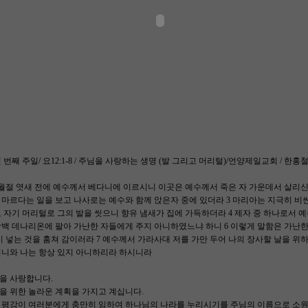
번째 주일/ 요12:1-8 / 주님을 사랑하는 생명 (발 그리고 머리털)/언양제일교회 / 한홍
유월절 엿새 전에 예수께서 베다니에 이르시니 이곳은 예수께서 죽은 자 가운데서 살리신
마르다는 일을 보고 나사로는 예수와 함께 앉은자 중에 있더라 3 마리아는 지극히 비싼
 자기 머리털로 그의 발을 씻으니 향유 냄새가 집에 가득하더라 4 제자 중 하나로서 예수
삼백 데나리온에 팔아 가난한 자들에게 주지 아니하였느냐 하니 6 이렇게 말함은 가난
기 넣는 것을 훔쳐 감이러라 7 예수께서 가라사대 저를 가만 두어 나의 장사할 날을 위하
거니와 나는 항상 있지 아니하리라 하시니라
을 사랑합니다.
을 위한 놀라운 계획을 가지고 계십니다.
 평강이 여러분에게 충만히 임하여 하나님의 나라를 누리시기를 주님의 이름으로 소원