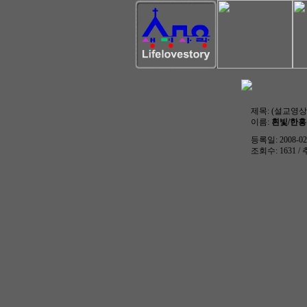
제목:
(설교영상)
이름:
흰빛/한
등록일: 2008-02-
조회수: 1631 / 