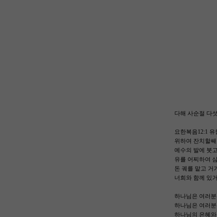
다해 사순절 다섯 
요한복음12:1 
위하여 잔치할쌔 
예수의 발에 붓고
유를 어찌하여 
돈 궤를 맡고 거
너희와 함께 있
하나님은 여러분
하나님은 여러분
하나님의 은혜와