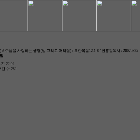
 # 주님을 사랑하는 생명(발 그리고 머리털) / 요한복음12:1-8 / 한홍철목사 / 20070325
홍철
21 22:04
추천수: 282