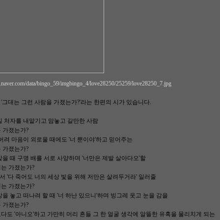
e.naver.com/data/bingo_59/imgbingo_4/love28250/25259/love28250_7.jpg
'그대는 그런 사람을 가졌는가?'라는 한편의 시가 있습니다.
길 처자를 내맡기고 맘놓고 갈만한 사람
 가졌는가?
 버려 마음이 외로울 때에도 '너 뿐이야'하고 믿어주는
 가졌는가?
앉을 때 구명 배를 서로 사양하며 '너만은 제발 살아다오'할
대는 가졌는가?
 '다 죽어도 너의 세상 빛을 위해 저만은 살려두거라' 일러줄
대는 가졌는가?
상을 놓고 떠나려 할 때 '너 하난 있으니'하며 빙그레 웃고 눈을 감을
 가졌는가?
다도 '아니오'하고 가만히 머리 흔들 그 한 얼굴 생각에 알뜰한 유혹을 물리치게 되는