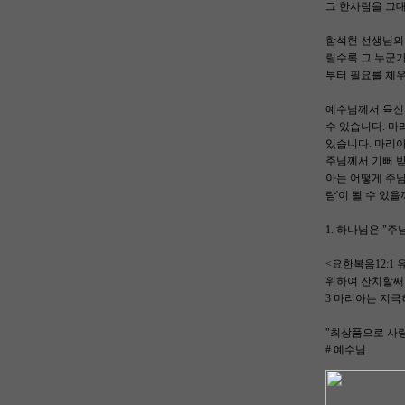
그 한사람을 그대는
함석헌 선생님의 
릴수록 그 누군
부터 필요를 체
예수님께서 육신의
수 있습니다. 마
있습니다. 마리아
주님께서 기뻐 받
아는 어떻게 주님
람'이 될 수 있을
1. 하나님은 "주
<요한복음12:1
위하여 잔치할쌔
3 마리아는 지극
"최상품으로 사
# 예수님