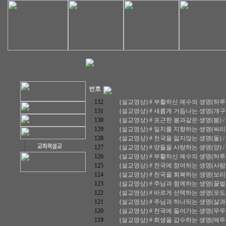
번호
132
(설교영상) # 부활하신 예수의 생명(하루살이) 
131
(설교영상) # 새롭게 거듭나는 생명(개구리) /
130
(설교영상) # 포근한 봄과같은 생명(봄) / 요한
129
(설교영상) # 일치를 지향하는 생명(싸리나무) 
128
(설교영상) # 천국을 잃지않는 생명(돌) / 마태
127
(설교영상) # 양들을 사랑하는 생명(양) / 요한
126
(설교영상) # 부활하신 예수의 생명(하루살이) 
125
(설교영상) # 천국에 참여하는 생명(사람) / 
124
(설교영상) # 천국을 회복하는 생명(보리) / 
123
(설교영상) # 주님과 함께하는 생명(꿀벌) / 
122
(설교영상) # 바르게 선택하는 생명(포도나무) 
121
(설교영상) # 주님과 하나되는 생명(살과 피) 
120
(설교영상) # 천국에 들어가는 생명(무우) / 
119
(설교영상) # 희생을 감수하는 생명(메뚜기) /