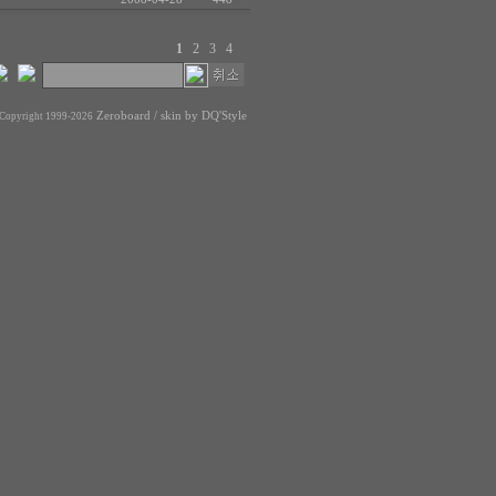
1
2
3
4
Zeroboard
/ skin by
DQ'Style
Copyright 1999-2026