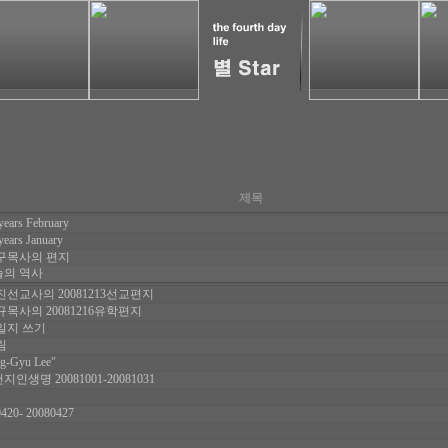
제목
years February
years January
구목사의 편지
늘의 역사
선교사의 20081213선교편지
목사의 20081216유학편지
일지 쓰기
림
g-Gyu Lee"
지인생명 20081001-20081031
420- 20080427