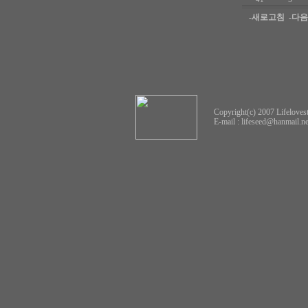
-새로고침
-다
Copyright(c) 2007 Lifelovest
E-mail :
lifeseed@hanmail.ne