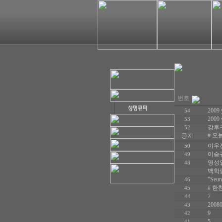
번호
2009 
54
2009 
53
강후
52
# 오
공지
이우진
50
이승규
49
영성
48
백학
"Seun
46
# 한천
45
7
44
20080
43
9
42
5
41