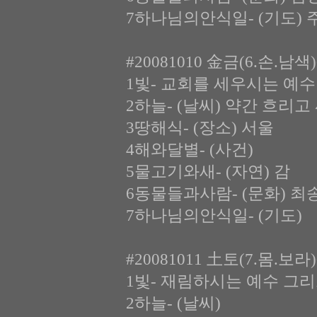
7하나님의안식일- (기도) 
#20081010 金금(6.손.남
1빛- 교회를 세우시는 예수
2하늘- (날씨) 약간 흐리
3땅해식- (장소) 서울
4해와달별- (사건)
5물고기와새- (자연) 감
6동물들과사람- (문화) 
7하나님의안식일- (기도)
#20081011 土토(7.몸.보
1빛- 재림하시는 예수 그
2하늘- (날씨)