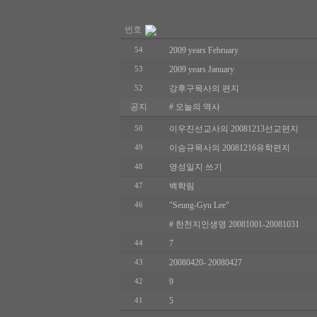
번호
2009 years February
54
2009 years January
53
강후구목사의 편지
52
공지
# 오늘의 역사
이우진선교사의 20081213선교편지
50
이승규목사의 20081216유학편지
49
영성일지 쓰기
48
백학림
47
"Seung-Gyu Lee"
46
# 한천지인생명 20081001-20081031
7
44
20080420- 20080427
43
9
42
5
41