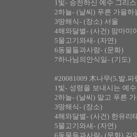
1빛- 승천하신 예수 그리스
2하늘- (날씨) 푸른 가을하
3땅해식- (장소) 서울
4해와달별- (사건) 맘마미
5물고기와새- (자연)
6동물들과사람- (문화)
7하나님의안식일- (기도)
#20081009 木나무(5.발.
1빛- 성령을 보내시는 예수
2하늘- (날씨) 말고 푸른 
3땅해식- (장소)
4해와달별- (사건) 한유
5물고기와새- (자연)
6동물들과사람- (문화) 김