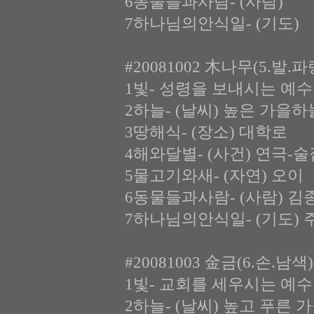
6동물들과사람- (사람)
7하나님의안식일- (기도)
#20081002 木나무(5.발.
1빛- 성령을 보내시는 예수
2하늘- (날씨) 높은 가을하
3땅해식- (장소) 대학로
4해와달별- (사건) 연극-술
5물고기와새- (자연) 오이
6동물들과사람- (사람) 김
7하나님의안식일- (기도) 
#20081003 金금(6.손.남
1빛- 교회를 세우시는 예수
2하늘- (날씨) 높고 푸른 