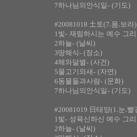
7하나님의안식일- (기도)
#20081018 土토(7.몸.보
1빛- 재림하시는 예수 그
2하늘- (날씨)
3땅해식- (장소)
4해와달별- (사건)
5물고기와새- (자연)
6동물들과사람- (문화)
7하나님의안식일- (기도)
#20081019 日태양(1.눈.
1빛- 성육신하신 예수 그
2하늘- (날씨)