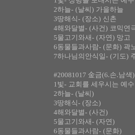
1빛- 성령을 보내시는 예수
2하늘- (날씨) 가을하늘
3땅해식- (장소) 신촌
4해와달별- (사건) 코믹연
5물고기와새- (자연) 망고
6동물들과사람- (문화) 곽
7하나님의안식일- (기도) 
#20081017 金금(6.손.남
1빛- 교회를 세우시는 예수
2하늘- (날씨)
3땅해식- (장소)
4해와달별- (사건)
5물고기와새- (자연)
6동물들과사람- (문화)