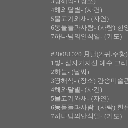
3땅해식- (장소)
4해와달별- (사건)
5물고기와새- (자연)
6동물들과사람- (사람) 한
7하나님의안식일- (기도)
#20081020 月달(2.귀.주
1빛- 십자가지신 예수 그
2하늘- (날씨)
3땅해식- (장소) 간송미술
4해와달별- (사건)
5물고기와새- (자연)
6동물들과사람- (사람) 
7하나님의안식일- (기도)