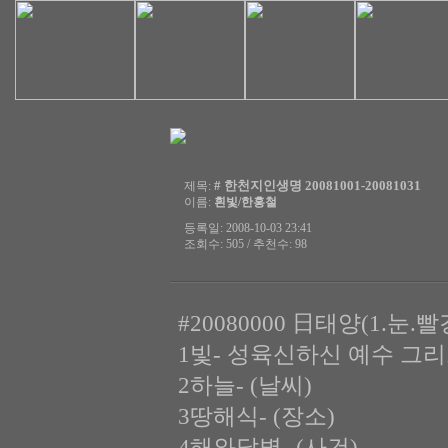
# 한천지인생명 20081001-20081031
제목:
이름:
흰빛/한홍철
등록일: 2008-10-03 23:41
조회수: 505 / 추천수: 98
#20080000 日태양(1.눈.
1빛- 성육신하신 예수 그
2하늘- (날씨)
3땅해식- (장소)
4해와달별- (사건)