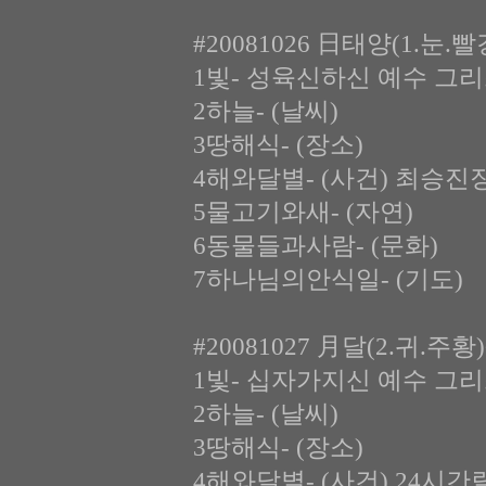
#20081026 日태양(1.눈.
1빛- 성육신하신 예수 그
2하늘- (날씨)
3땅해식- (장소)
4해와달별- (사건) 최승진
5물고기와새- (자연)
6동물들과사람- (문화)
7하나님의안식일- (기도)
#20081027 月달(2.귀.주
1빛- 십자가지신 예수 그
2하늘- (날씨)
3땅해식- (장소)
4해와달별- (사건) 24시