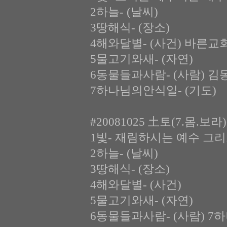
2하늘- (날씨)
3땅해식- (장소)
4해와달별- (사건) 바른
5물고기와새- (자연)
6동물들과사람- (사람) 김
7하나님의안식일- (기도)
#20081025 土토(7.몸.보
1빛- 재림하시는 예수 그
2하늘- (날씨)
3땅해식- (장소)
4해와달별- (사건)
5물고기와새- (자연)
6동물들과사람- (사람) 7