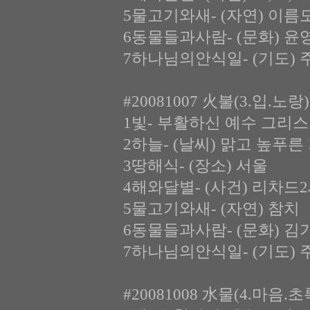
5물고기와새- (자연) 이름
6동물들과사람- (문화) 윤
7하나님의안식일- (기도) 
#20081007 火불(3.입.노
1빛- 부활하신 예수 그리스
2하늘- (날씨) 맑고 높푸른
3땅해식- (장소) 서울
4해와달별- (사건) 리차드
5물고기와새- (자연) 참치
6동물들과사람- (문화) 김
7하나님의안식일- (기도) 
#20081008 水물(4.마음.