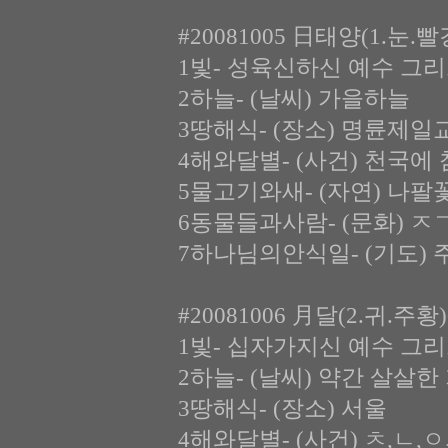
#20081005 日태양(1.눈.
1빛- 성육신하신 예수 그
2하늘- (날씨) 가을하늘
3땅해식- (장소) 명륜제일
4해와달별- (사건) 천국에
5물고기와새- (자연) 나팔
6동물들과사람- (문화) 
7하나님의안식일- (기도)
#20081006 月달(2.귀.주
1빛- 십자가지신 예수 그
2하늘- (날씨) 약간 살살한
3땅해식- (장소) 서울
4해와달별- (사건) ㅊ,ㄴ,