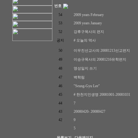
번호
54
2009 years February
53
2009 years January
52
강후구목사의 편지
공지
# 오늘의 역사
50
이우진선교사의 20081213선교편지
49
이승규목사의 20081216유학편지
48
영성일지 쓰기
47
백학림
46
"Seung-Gyu Lee"
45
# 한천지인생명 20081001-20081031
44
7
43
20080420- 20080427
42
9
5
-목록보기
-다음페이지