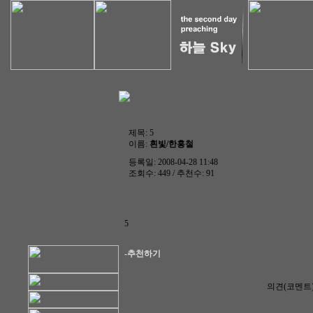
제목:
5
이름:
흰빛/한홍철
등록일: 2008-04-28 11:48
조회수: 449 / 추천수: 91
5
-추천하기
의견(코멘트