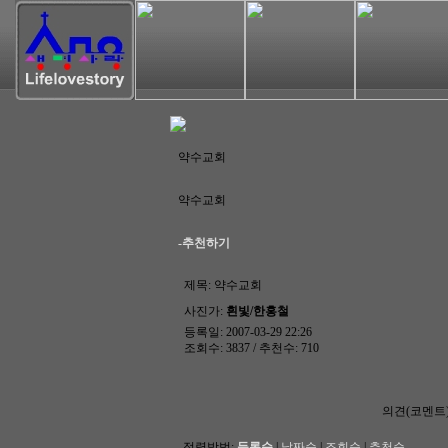
약수교회
약수교회
-추천하기
제목:
약수교회
사진가:
흰빛/한홍철
등록일: 2007-03-29 22:26
조회수: 3837 / 추천수: 710
의견(코멘트
정렬방법:
등록순
|
날짜순
|
조회순
|
추천순