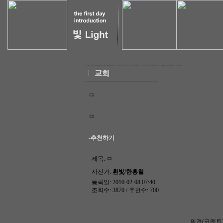
ㅁ
ㅁ
-추천하기
제목:
ㅁ
사진가:
흰빛/한홍철
등록일: 2010-02-08 07:40
조회수: 3870 / 추천수: 700
의견(코멘트