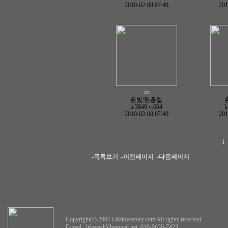
2010-02-08 07:40
201
ㅁ
흰빛/한홍철
h:3840
v:604
h
2010-02-08 07:40
201
1
-목록보기
-이전페이지
-다음페이지
Copyright(c) 2007 Lifelovestory.com All rights reserved
E-mail :
lifeseed@hanmail.net
010-9639-7423