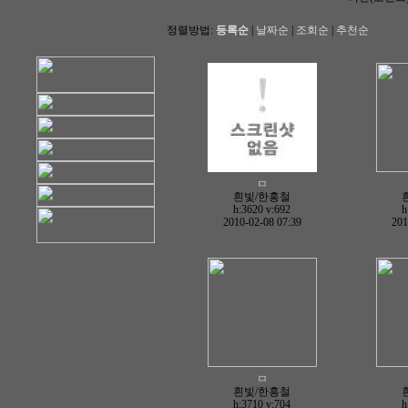
정렬방법:
등록순
|
날짜순
|
조회순
|
추천순
ㅁ
흰빛/한홍철
h:3620
v:692
h
2010-02-08 07:39
201
ㅁ
흰빛/한홍철
h:3710
v:704
h