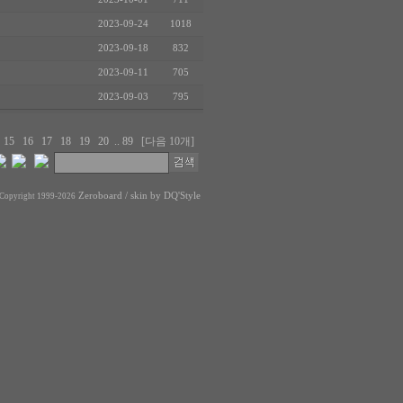
2023-09-24
1018
2023-09-18
832
2023-09-11
705
2023-09-03
795
4
15
16
17
18
19
20
..
89
[다음 10개]
Zeroboard
/ skin by
DQ'Style
Copyright 1999-2026