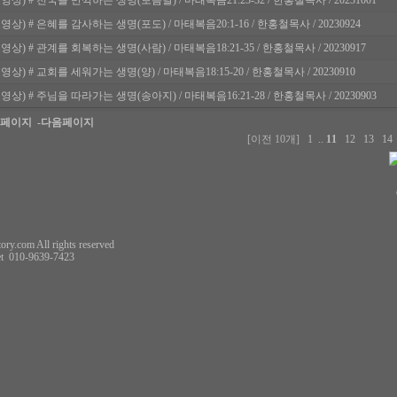
영상) # 천국을 만끽하는 생명(보름달) / 마태복음21:23-32 / 한홍철목사 / 20231001
영상) # 은혜를 감사하는 생명(포도) / 마태복음20:1-16 / 한홍철목사 / 20230924
영상) # 관계를 회복하는 생명(사람) / 마태복음18:21-35 / 한홍철목사 / 20230917
영상) # 교회를 세워가는 생명(양) / 마태복음18:15-20 / 한홍철목사 / 20230910
영상) # 주님을 따라가는 생명(송아지) / 마태복음16:21-28 / 한홍철목사 / 20230903
전페이지
-다음페이지
[이전 10개]
1
..
11
12
13
1
ory.com All rights reserved
t
010-9639-7423