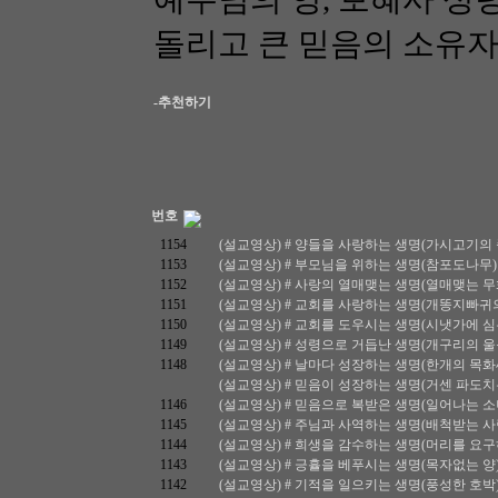
돌리고 큰 믿음의 소유자
-추천하기
번호
1154
(설교영상) # 양들을 사랑하는 생명(가시고기의 죽음) 
1153
(설교영상) # 부모님을 위하는 생명(참포도나무) / 요
1152
(설교영상) # 사랑의 열매맺는 생명(열매맺는 무화과나무
1151
(설교영상) # 교회를 사랑하는 생명(개똥지빠귀의 소리)
1150
(설교영상) # 교회를 도우시는 생명(시냇가에 심은 나무
1149
(설교영상) # 성령으로 거듭난 생명(개구리의 울음소리)
1148
(설교영상) # 날마다 성장하는 생명(한개의 목화씨) / 
(설교영상) # 믿음이 성장하는 생명(거센 파도치는 바다
1146
(설교영상) # 믿음으로 복받은 생명(일어나는 소녀) / 
1145
(설교영상) # 주님과 사역하는 생명(배척받는 사람) /
1144
(설교영상) # 희생을 감수하는 생명(머리를 요구하는 여
1143
(설교영상) # 긍휼을 베푸시는 생명(목자없는 양) / 마
1142
(설교영상) # 기적을 일으키는 생명(풍성한 호박) / 요