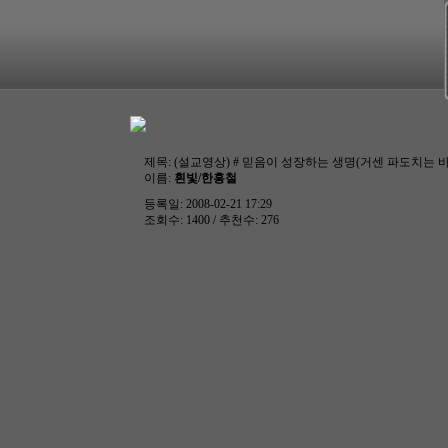
제목:
(설교영상) # 믿음이 성장하는 생명(거센 파도치는 바다) /
이름:
흰빛/한홍철
등록일: 2008-02-21 17:29
조회수: 1400 / 추천수: 276